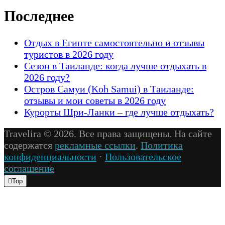
Последнее
Отдых в Египте самостоятельно и отзывы
туристов в 2026 году
Сезон в Таиланде: когда лучше отдыхать в
2026 году?
Остров Самуи (Koh Samui) в Таиланде:
отзывы и мои советы в 2026 году
Курорты Шри-Ланки – где лучше отдыхать?
Travelira © 2026. Все права защищены. На сайте
содержатся
рекламные ссылки
.
Политика
конфиденциальности
·
Пользовательское
соглашение
Top