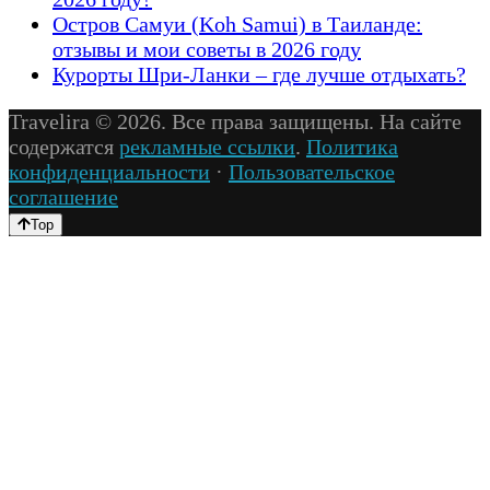
Остров Самуи (Koh Samui) в Таиланде:
отзывы и мои советы в 2026 году
Курорты Шри-Ланки – где лучше отдыхать?
Travelira © 2026. Все права защищены. На сайте
содержатся
рекламные ссылки
.
Политика
конфиденциальности
·
Пользовательское
соглашение
Top