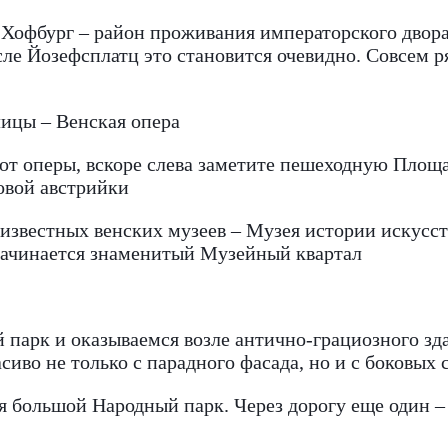
Хофбург – район проживания императорского двора.
ле Йозефсплатц это становится очевидно. Совсем р
олицы – Венская опера
 от оперы, вскоре слева заметите пешеходную Площа
овой австрийки
известных венских музеев – Музея истории искусств
 начинается знаменитый Музейный квартал
й парк и оказываемся возле антично-грациозного з
сиво не только с парадного фасада, но и с боковых 
я большой Народный парк. Через дорогу еще один – 