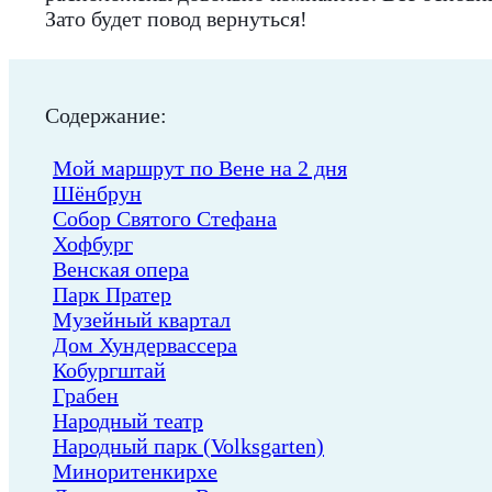
Зато будет повод вернуться!
Содержание:
Мой маршрут по Вене на 2 дня
Шёнбрун
Собор Святого Стефана
Хофбург
Венская опера
Парк Пратер
Музейный квартал
Дом Хундервассера
Кобургштай
Грабен
Народный театр
Народный парк (Volksgarten)
Миноритенкирхе