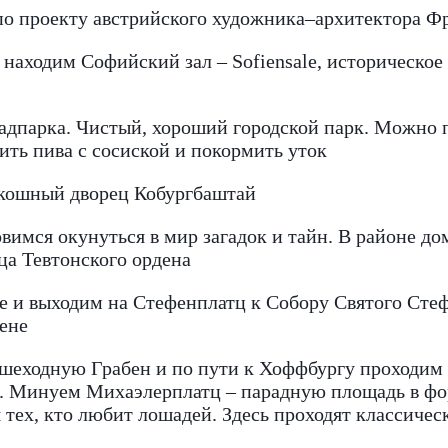
 по проекту австрийского художника–архитектора Ф
а находим Софийский зал – Sofiensale, историческое
тадпарка. Чистый, хороший городской парк. Можно 
ить пива с сосиской и покормить уток
оскошный дворец Кобургбаштай
вимся окунуться в мир загадок и тайн. В районе дом
ца Тевтонского ордена
се и выходим на Стефенплатц к Собору Святого Ст
Вене
ешеходную Грабен и по пути к Хоффбургу проходим 
а. Минуем Михаэлерплатц – парадную площадь в фо
 тех, кто любит лошадей. Здесь проходят классиче