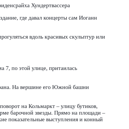
риденсрайха Хундертвассера
 здание, где давал концерты сам Иоганн
прогуляться вдоль красивых скульптур или
а 7, по этой улице, притаилась
ефана. На вершине его Южной башни
поворот на Кольмаркт – улицу бутиков,
рме барочной звезды. Прямо на площади –
ские показательные выступления и конный