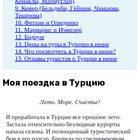
Конаклы, Махмутлар)
9. Кемер (Бельдиби, Гёйнюк, Чамьюва,
Текирова)
10. Фетхие и Олюдениз
11. Мармарис и Ичмелер
12. Бодрум
13. Цены на туры в Турцию в июне
14. Что посмотреть в Турции в июне?
15. Отзывы туристов о Турции в июне
Моя поездка в Турцию
Лето. Море. Счастье!
Я проработала в Турции все прошлое лето.
Застала относительно безлюдные курорты
начала сезона. И полноценный туристический
бум в его разгар. Бродила по средневековым