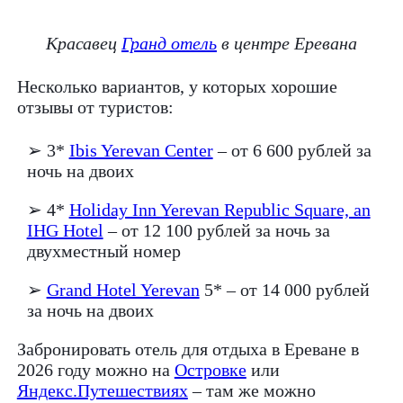
Красавец
Гранд отель
в центре Еревана
Несколько вариантов, у которых хорошие
отзывы от туристов:
➢ 3*
Ibis Yerevan Center
– от 6 600 рублей за
ночь на двоих
➢ 4*
Holiday Inn Yerevan Republic Square, an
IHG Hotel
– от 12 100 рублей за ночь за
двухместный номер
➢
Grand Hotel Yerevan
5* – от 14 000 рублей
за ночь на двоих
Забронировать отель для отдыха в Ереване в
2026 году можно на
Островке
или
Яндекс.Путешествиях
– там же можно