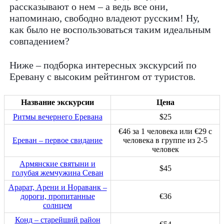
рассказывают о нем – а ведь все они,
напоминаю, свободно владеют русским! Ну,
как было не воспользоваться таким идеальным
совпадением?
Ниже – подборка интересных экскурсий по
Еревану с высоким рейтингом от туристов.
Название экскурсии
Цена
Ритмы вечернего Еревана
$25
€46 за 1 человека или €29 с
Ереван – первое свидание
человека в группе из 2-5
человек
Армянские святыни и
$45
голубая жемчужина Севан
Арарат, Арени и Нораванк –
дороги, пропитанные
€36
солнцем
Конд – старейший район